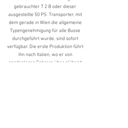
gebrauchter T 2 B oder dieser
ausgestellte 50 PS Transporter, mit
dem gerade in Wien die allgemeine
Typengenehmigung für alle Busse
durchgeführt wurde, sind sofort
verfügbar. Die erste Produktion führt
ihn nach Italien, wo er von
gnadenlosen Fahrern über glühend
heiße Autobahnen gepeitscht wird.
Auf der Rückfahrt kurz vor Wien dann
der erste Motorschaden. 20 Jahre
dient der Bus bei unzähligen
Produktionen und transportiert
Filmlegenden wie Qualtinger,
Brandauer, Axel Corti und viele mehr.
Mitte der 90er Jahre nimmt der