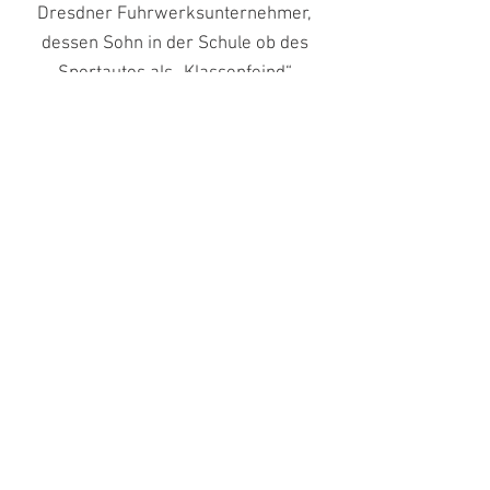
Dresdner Fuhrwerksunternehmer,
dessen Sohn in der Schule ob des
Sportautos als „Klassenfeind“
bezeichnet wurde. Da Improvisieren in
der DDR an der Tagesordnung stand,
vor allem an Rohstoffen mangelte es,
wurde der Wagen immer wieder neu
hergerichtet. Wer ein neues Auto
wollte, konnte einen Trabant bestellen,
auf den man jedoch jahrelang warten
musste. So verschlug es Porsche Nr. 4
in immer neuem Outfit zuerst nach
Berlin, dann nach Leipzig, dann ins
Vogtland, um zuletzt wieder in
Dresden am Elbufer zu enden.
Elbhochwasser, Feuer und Rost
setzten dem Wrack arg zu. Anfang der